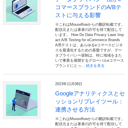
コマースブランドのA/Bテ
ストに与える影響
※これはMouseflowからの翻訳転載です。
配信元または著者の許可を得て配信して
います。 How Do Data Privacy Laws Imp
act A/B Testing for eCommerce Brands
A/Bテストは、あらゆるeコマースビジネ
スを最適化するための基盤ですが、デー
タプライバシー規制は、特に地域をまた
いで事業を展開するグローバルeコマース
ブランドにとっ…
続きを見る
2023年11月08日
Googleアナリティクスとセ
ッションリプレイツール：
連携させる方法
※これはMouseflowからの翻訳転載です。
配信元または著者の許可を得て配信して