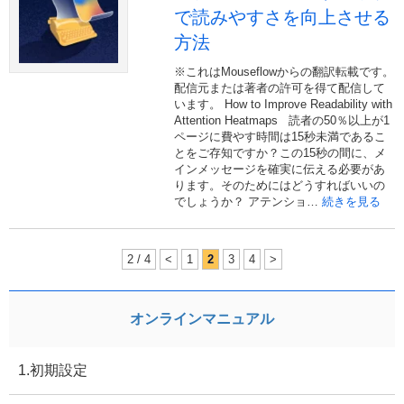
で読みやすさを向上させる
方法
※これはMouseflowからの翻訳転載です。
配信元または著者の許可を得て配信して
います。 How to Improve Readability with
Attention Heatmaps 読者の50％以上が1
ページに費やす時間は15秒未満であるこ
とをご存知ですか？この15秒の間に、メ
インメッセージを確実に伝える必要があ
ります。そのためにはどうすればいいの
でしょうか？ アテンショ…
続きを見る
2 / 4
<
1
2
3
4
>
オンラインマニュアル
1.初期設定