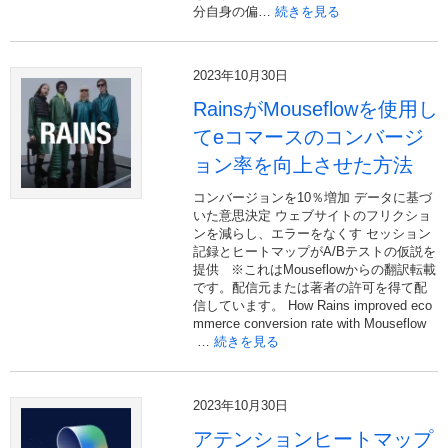
分自身の偏…
続きを見る
2023年10月30日
RainsがMouseflowを使用し
てeコマースのコンバージ
ョン率を向上させた方法
コンバージョンを10％増加 データに基づ
いた意思決定 ウェブサイトのフリクショ
ンを減らし、エラーをなくす セッション
記録とヒートマップがA/Bテストの仮説を
提供 ※これはMouseflowからの翻訳転載
です。配信元または著者の許可を得て配
信しています。 How Rains improved eco
mmerce conversion rate with Mouseflow
…
続きを見る
2023年10月30日
アテンションヒートマップ