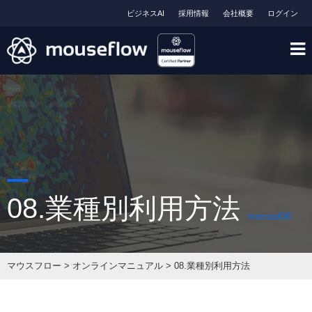
ビジネスAI
採用情報
会社概要
ログイン
08.業種別利用方法
manual08
マウスフロー
>
オンラインマニュアル
>
08.業種別利用方法