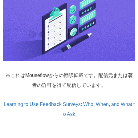
※これはMouseflowからの翻訳転載です。配信元または著
者の許可を得て配信しています。
Learning to Use Feedback Surveys: Who, When, and What t
o Ask