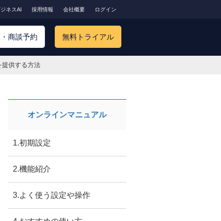
ジネスAI
採用情報
会社概要
ログイン
求・商談予約
無料トライアル
価値を提供する方法
オンラインマニュアル
1.初期設定
2.機能紹介
3.よく使う設定や操作