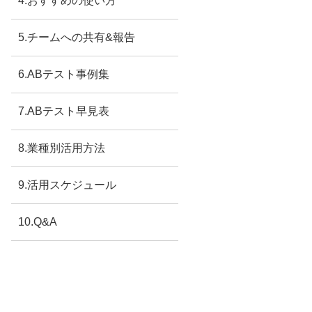
4.おすすめの使い方
5.チームへの共有&報告
6.ABテスト事例集
7.ABテスト早見表
8.業種別活用方法
9.活用スケジュール
10.Q&A