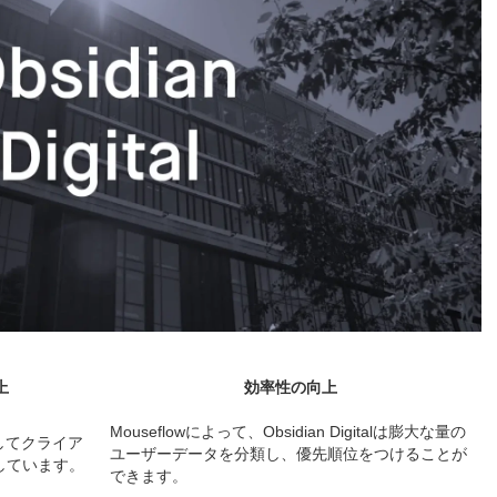
上
効率性の向上
Mouseflowによって、Obsidian Digitalは膨大な量の
を使用してクライア
ユーザーデータを分類し、優先順位をつけることが
しています。
できます。