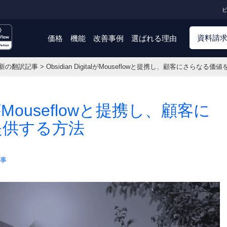
ビ
資料請
価格
機能
改善事例
選ばれる理由
新の翻訳記事
>
Obsidian DigitalがMouseflowと提携し、顧客にさらなる
italがMouseflowと提携し、顧客に
提供する方法
事