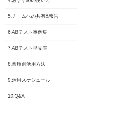
4.おすすめの使い方
5.チームへの共有&報告
6.ABテスト事例集
7.ABテスト早見表
8.業種別活用方法
9.活用スケジュール
10.Q&A