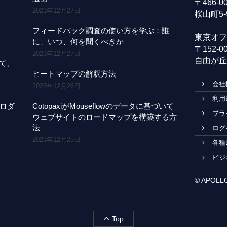
〒466-
2023年12月27日
桜山町5-
フィードバック調査の使い方を学ぶ：誰
東京オフ
に、いつ、何を聞くべきか
〒152-
2023年12月27日
自由が丘1
にて、
ヒートマップの解釈方法
会社
2023年12月26日
利用
プロダ
CotopaxiがMouseflowのデータに基づいて
プラ
ウェブサイトのロードマップを構築する方
法
ログ
2023年12月25日
各種
ビジ
© APOLLO1
Top