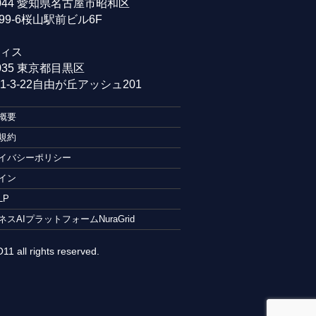
0044 愛知県名古屋市昭和区
99-6桜山駅前ビル6F
ィス
0035 東京都目黒区
-3-22自由が丘アッシュ201
概要
規約
イバシーポリシー
イン
LP
ネスAIプラットフォームNuraGrid
1 all rights reserved.