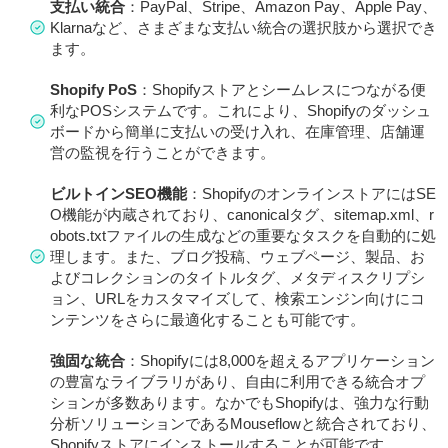
支払い統合
：PayPal、Stripe、Amazon Pay、Apple Pay、
Klarnaなど、さまざまな支払い統合の選択肢から選択でき
ます。
Shopify PoS
：Shopifyストアとシームレスにつながる便
利なPOSシステムです。これにより、Shopifyのダッシュ
ボードから簡単に支払いの受け入れ、在庫管理、店舗運
営の監視を行うことができます。
ビルトインSEO機能
：ShopifyのオンラインストアにはSE
O機能が内蔵されており、canonicalタグ、sitemap.xml、r
obots.txtファイルの生成などの重要なタスクを自動的に処
理します。また、ブログ投稿、ウェブページ、製品、お
よびコレクションのタイトルタグ、メタディスクリプシ
ョン、URLをカスタマイズして、検索エンジン向けにコ
ンテンツをさらに最適化することも可能です。
強固な統合
：Shopifyには8,000を超えるアプリケーション
の豊富なライブラリがあり、自由に利用できる統合オプ
ションが多数あります。なかでもShopifyは、強力な行動
分析ソリューションであるMouseflowと統合されており、
Shopifyストアにインストールすることが可能です。