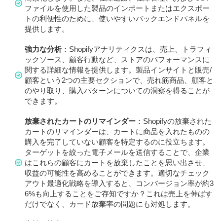
ファイルを使用した製品のインポートまたはエクスポー
トの利便性のために、使いやすいバックエンドパネルを
提供します。
強力な分析
：Shopifyアナリティクスは、売上、トラフィ
ックソース、顧客行動など、ストアのパフォーマンスに
関する詳細な情報を提供します。製品インサイトと販売/
顧客という2つの主要セクションで、売れ筋商品、顧客と
のやり取り、購入パターンについての洞察を得ることが
できます。
放棄されたカートのリマインダー
：Shopifyの放棄された
カートのリマインダーは、カートに商品を入れたものの
購入を完了していない顧客を特定するのに役立ちます。
ターゲットを絞った電子メールを送信することで、企業
はこれらの顧客にカートを放棄したことを思い出させ、
収益の可能性を高めることができます。適切なチェック
アウト最適化戦略を導入すると、コンバージョン率が約3
6%も向上することをご存知ですか？これは売上を伸ばす
だけでなく、カード放棄率の問題にも対処します。