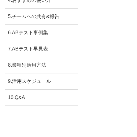
4.おすすめの使い方
5.チームへの共有&報告
6.ABテスト事例集
7.ABテスト早見表
8.業種別活用方法
9.活用スケジュール
10.Q&A