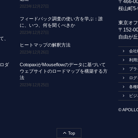
〒466-
2023年12月27日
桜山町5-
フィードバック調査の使い方を学ぶ：誰
東京オフ
に、いつ、何を聞くべきか
〒152-
2023年12月27日
自由が丘1
にて、
ヒートマップの解釈方法
会社
2023年12月26日
利用
プロダ
CotopaxiがMouseflowのデータに基づいて
プラ
ウェブサイトのロードマップを構築する方
法
ログ
2023年12月25日
各種
ビジ
© APOLLO1
Top