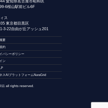
0044 愛知県名古屋市昭和区
99-6桜山駅前ビル6F
ィス
0035 東京都目黒区
-3-22自由が丘アッシュ201
概要
規約
イバシーポリシー
イン
LP
ネスAIプラットフォームNuraGrid
1 all rights reserved.