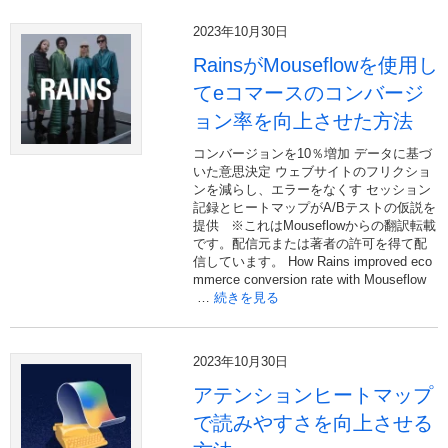
2023年10月30日
RainsがMouseflowを使用し
てeコマースのコンバージ
ョン率を向上させた方法
コンバージョンを10％増加 データに基づ
いた意思決定 ウェブサイトのフリクショ
ンを減らし、エラーをなくす セッション
記録とヒートマップがA/Bテストの仮説を
提供 ※これはMouseflowからの翻訳転載
です。配信元または著者の許可を得て配
信しています。 How Rains improved eco
mmerce conversion rate with Mouseflow
…
続きを見る
2023年10月30日
アテンションヒートマップ
で読みやすさを向上させる