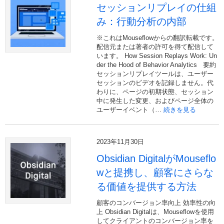
セッションリプレイの仕組
み：行動分析の内部
※これはMouseflowからの翻訳転載です。
配信元または著者の許可を得て配信して
います。 How Session Replays Work: Un
der the Hood of Behavior Analytics 要約
セッションリプレイツールは、ユーザー
セッションのビデオを記録しません。代
わりに、ページの初期状態、セッション
中に発生した変更、およびページ全体の
ユーザーイベント（…
続きを見る
2023年11月30日
Obsidian DigitalがMouseflo
wと提携し、顧客にさらな
る価値を提供する方法
顧客のコンバージョン率向上 効率性の向
上 Obsidian Digitalは、Mouseflowを使用
してクライアントのコンバージョン率を