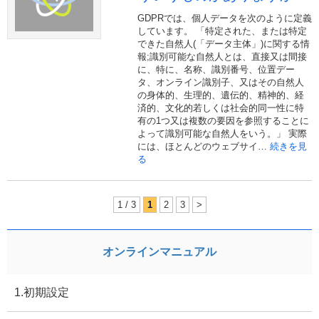
GDPRでは、個人データを次のように定義
しています。 「特定された、または特定
できた自然人(「データ主体」)に関する情
報;識別可能な自然人とは、直接又は間接
に、特に、名称、識別番号、位置デー
タ、オンライン識別子、又はその自然人
の身体的、生理的、遺伝的、精神的、経
済的、文化的若しくは社会的同一性に特
有の1つ又は複数の要因を参照することに
よって識別可能な自然人をいう。」 実際
には、ほとんどのウェブサイ…
続きを見
る
1 / 3
1
2
3
>
オンラインマニュアル
1.初期設定