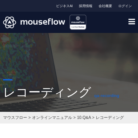
ビジネスAI
採用情報
会社概要
ログイン
レコーディング
qa-recording
マウスフロー
>
オンラインマニュアル
>
10.Q&A
>
レコーディング