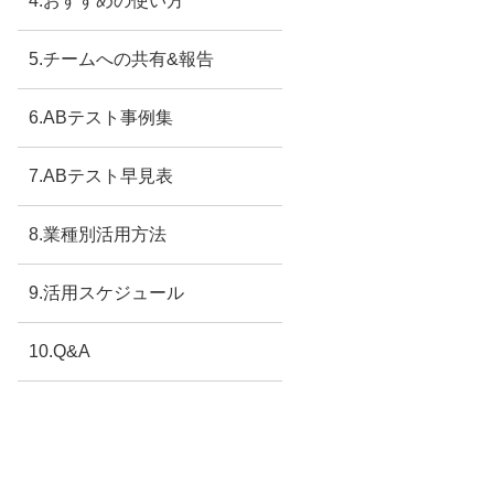
4.おすすめの使い方
5.チームへの共有&報告
6.ABテスト事例集
7.ABテスト早見表
8.業種別活用方法
9.活用スケジュール
10.Q&A