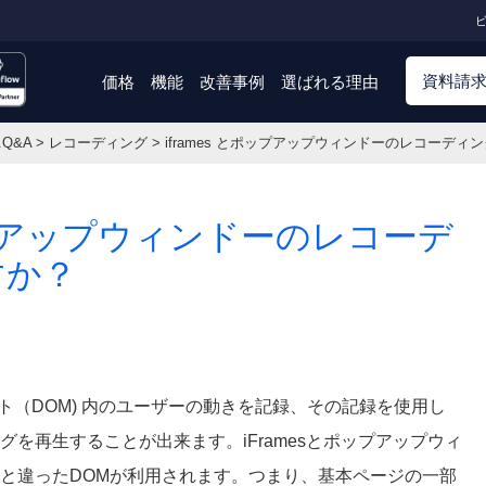
ビ
資料請
価格
機能
改善事例
選ばれる理由
.Q&A
>
レコーディング
>
iframes とポップアップウィンドーのレコーディ
ポップアップウィンドーのレコーデ
すか？
メント（DOM) 内のユーザーの動きを記録、その記録を使用し
を再生することが出来ます。iFramesとポップアップウィ
と違ったDOMが利用されます。
つまり、基本ページの一部