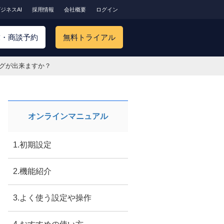
ジネスAI
採用情報
会社概要
ログイン
求・商談予約
無料トライアル
ングが出来ますか？
オンラインマニュアル
1.初期設定
2.機能紹介
3.よく使う設定や操作