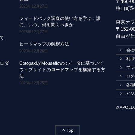
〒466-
2023年12月27日
桜山町5-
フィードバック調査の使い方を学ぶ：誰
東京オフ
に、いつ、何を聞くべきか
〒152-
2023年12月27日
自由が丘1
にて、
ヒートマップの解釈方法
会社
2023年12月26日
利用
プロダ
CotopaxiがMouseflowのデータに基づいて
プラ
ウェブサイトのロードマップを構築する方
法
ログ
2023年12月25日
各種
ビジ
© APOLLO1
Top