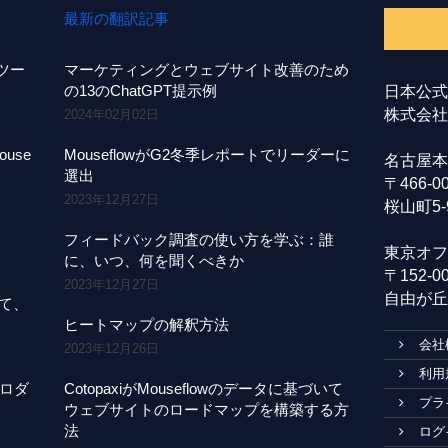
最新の翻訳記事
事ツー
マーケティングとウェブサイト改善のため
の13のChatGPT提示例
日本公式
株式会社A
2024年02月02日
use
MouseflowがG2冬季レポートでリーダーに
名古屋本
選出
〒466-
2023年12月27日
桜山町5-
フィードバック調査の使い方を学ぶ：誰
東京オフ
に、いつ、何を聞くべきか
〒152-
2023年12月27日
自由が丘1
にて、
ヒートマップの解釈方法
会社
2023年12月26日
利用
プロダ
CotopaxiがMouseflowのデータに基づいて
プラ
ウェブサイトのロードマップを構築する方
法
ログ