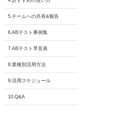
4.おすすめの使い方
5.チームへの共有&報告
6.ABテスト事例集
7.ABテスト早見表
8.業種別活用方法
9.活用スケジュール
10.Q&A