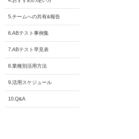
4.おすすめの使い方
5.チームへの共有&報告
6.ABテスト事例集
7.ABテスト早見表
8.業種別活用方法
9.活用スケジュール
10.Q&A