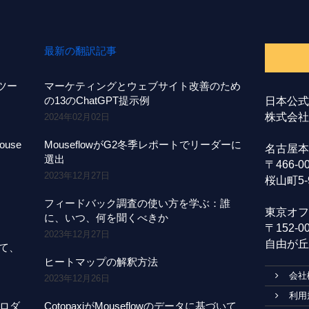
最新の翻訳記事
事ツー
マーケティングとウェブサイト改善のため
の13のChatGPT提示例
日本公式
株式会社A
2024年02月02日
use
MouseflowがG2冬季レポートでリーダーに
名古屋本
選出
〒466-
2023年12月27日
桜山町5-
フィードバック調査の使い方を学ぶ：誰
東京オフ
に、いつ、何を聞くべきか
〒152-
2023年12月27日
自由が丘1
にて、
ヒートマップの解釈方法
会社
2023年12月26日
利用
プロダ
CotopaxiがMouseflowのデータに基づいて