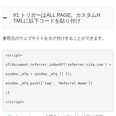
#1 トリガーはALL PAGE。カスタムH
TMLに以下コードを貼り付け
参照元のウェブサイトをタグ付けすることができます。
<
script
>
if
(
document
.referrer.indexOf(
'referrer-site.com'
) > -
window
._mfq = 
window
._mfq || [];
window
._mfq.push([
'tag'
, 
'Referral-Name'
])
;}
</
script
>
