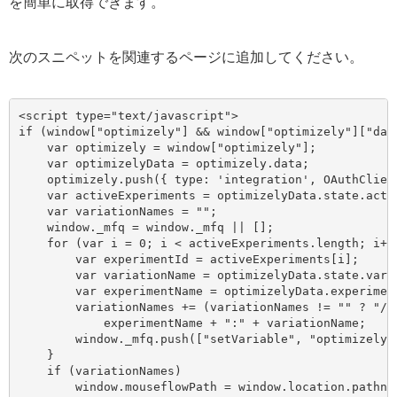
を簡単に取得できます。
次のスニペットを関連するページに追加してください。
<script type="text/javascript">
if (window["optimizely"] && window["optimizely"]["data
    var optimizely = window["optimizely"];

    var optimizelyData = optimizely.data;

    optimizely.push({ type: 'integration', OAuthClien
    var activeExperiments = optimizelyData.state.activ
    var variationNames = "";

    window._mfq = window._mfq || [];

    for (var i = 0; i < activeExperiments.length; i++)
        var experimentId = activeExperiments[i];

        var variationName = optimizelyData.state.varia
        var experimentName = optimizelyData.experiment
        variationNames += (variationNames != "" ? "/" 
            experimentName + ":" + variationName;

        window._mfq.push(["setVariable", "optimizely_"
    }

    if (variationNames)

        window.mouseflowPath = window.location.pathnam