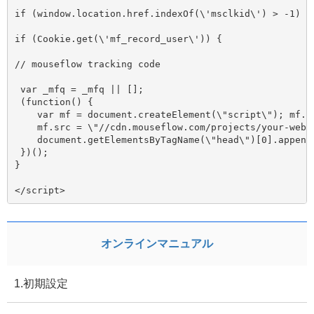
if (window.location.href.indexOf(\'msclkid\') > -1) { 
if (Cookie.get(\'mf_record_user\')) {

// mouseflow tracking code

 var _mfq = _mfq || [];

 (function() {

    var mf = document.createElement(\"script\"); mf.t
    mf.src = \"//cdn.mouseflow.com/projects/your-websi
    document.getElementsByTagName(\"head\")[0].appendC
 })();

}

オンラインマニュアル
1.初期設定