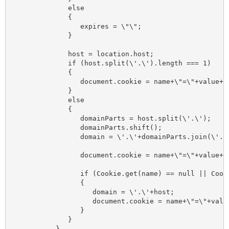
	      else

	      {

	         expires = \"\";

	      }

	      host = location.host;

	      if (host.split(\'.\').length === 1)

	      {

	         document.cookie = name+\"=\"+value+expires+\"; path=/\";

	      }

	      else

	      {

	         domainParts = host.split(\'.\');

	         domainParts.shift();

	         domain = \'.\'+domainParts.join(\'.\');

	         document.cookie = name+\"=\"+value+expires+\"; path=/; domain=\"+domain;

	         if (Cookie.get(name) == null || Cookie.get(name) != value)

	         {

	            domain = \'.\'+host;

	            document.cookie = name+\"=\"+value+expires+\"; path=/; domain=\"+domain;

	         }

	      }

	   },
