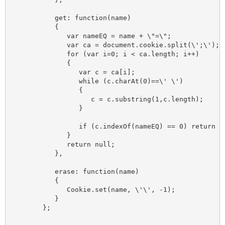
	   get: function(name)

	   {

	      var nameEQ = name + \"=\";

	      var ca = document.cookie.split(\';\');

	      for (var i=0; i < ca.length; i++)

	      {

	         var c = ca[i];

	         while (c.charAt(0)==\' \')

	         {

	            c = c.substring(1,c.length);

	         }

	         if (c.indexOf(nameEQ) == 0) return c.substring(nameEQ.length,c.length);

	      }

	      return null;

	   },

	   erase: function(name)

	   {

	      Cookie.set(name, \'\', -1);

	   }

	};
