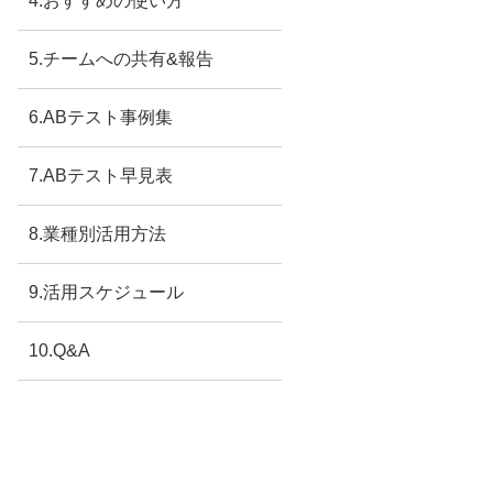
4.おすすめの使い方
5.チームへの共有&報告
6.ABテスト事例集
7.ABテスト早見表
8.業種別活用方法
9.活用スケジュール
10.Q&A