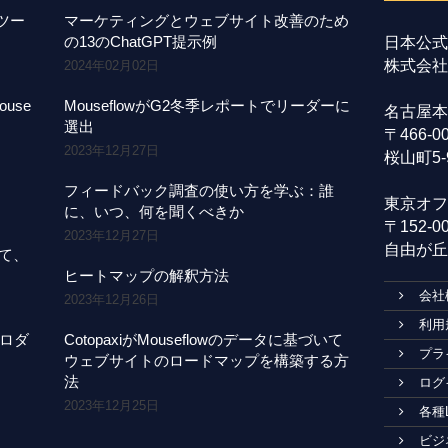
事ツー
マーケティングとウェブサイト改善のため
の13のChatGPT提示例
日本公式
株式会社A
2024年02月02日
use
MouseflowがG2冬季レポートでリーダーに
名古屋本
選出
〒466-
2023年12月27日
桜山町5-
フィードバック調査の使い方を学ぶ：誰
東京オフ
に、いつ、何を聞くべきか
〒152-
2023年12月27日
自由が丘1
にて、
ヒートマップの解釈方法
会社
2023年12月26日
利用
プロダ
CotopaxiがMouseflowのデータに基づいて
プラ
ウェブサイトのロードマップを構築する方
法
ログ
2023年12月25日
各種
ビジ