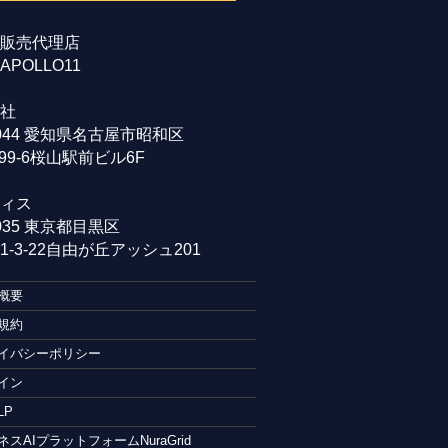
販売代理店
POLLO11
社
0044 愛知県名古屋市昭和区
99-6桜山駅前ビル6F
ィス
0035 東京都目黒区
-3-22自由が丘アッシュ201
概要
規約
イバシーポリシー
イン
LP
ネスAIプラットフォームNuraGrid