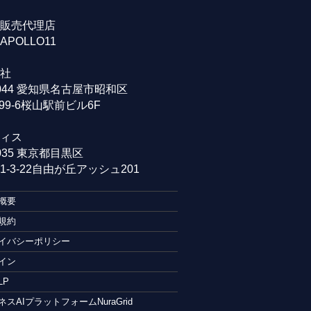
販売代理店
POLLO11
社
0044 愛知県名古屋市昭和区
99-6桜山駅前ビル6F
ィス
0035 東京都目黒区
-3-22自由が丘アッシュ201
概要
規約
イバシーポリシー
イン
LP
ネスAIプラットフォームNuraGrid