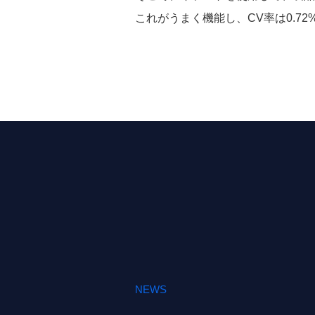
これがうまく機能し、CV率は
0.72
NEWS