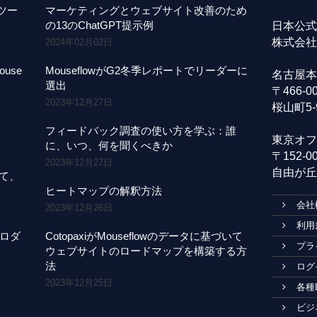
事ツー
マーケティングとウェブサイト改善のため
の13のChatGPT提示例
日本公式
株式会社A
2024年02月02日
use
MouseflowがG2冬季レポートでリーダーに
名古屋本
選出
〒466-
2023年12月27日
桜山町5-
フィードバック調査の使い方を学ぶ：誰
東京オフ
に、いつ、何を聞くべきか
〒152-
2023年12月27日
自由が丘1
にて、
ヒートマップの解釈方法
会社
2023年12月26日
利用
プロダ
CotopaxiがMouseflowのデータに基づいて
プラ
ウェブサイトのロードマップを構築する方
法
ログ
2023年12月25日
各種
ビジ