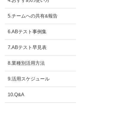
4.おすすめの使い方
5.チームへの共有&報告
6.ABテスト事例集
7.ABテスト早見表
8.業種別活用方法
9.活用スケジュール
10.Q&A