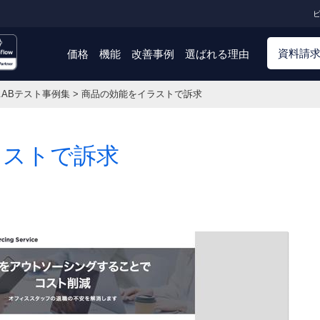
ビ
資料請
価格
機能
改善事例
選ばれる理由
6.ABテスト事例集
>
商品の効能をイラストで訴求
ラストで訴求