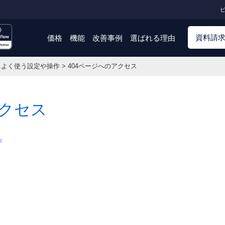
ビ
資料請
価格
機能
改善事例
選ばれる理由
3.よく使う設定や操作
>
404ページへのアクセス
アクセス
作