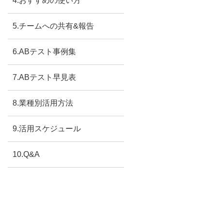
4.おすすめの使い方
5.チームへの共有&報告
6.ABテスト事例集
7.ABテスト早見表
8.業種別活用方法
9.活用スケジュール
10.Q&A