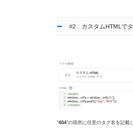
#2 カスタムHTMLで
”
404
”の箇所に任意のタグ名を記載