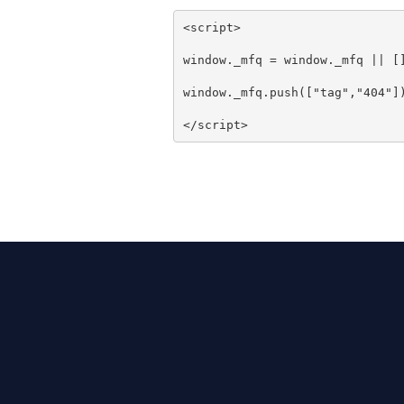
<
script
>
window
.
_mfq 
=
window
.
_mfq 
||
[
window
.
_mfq
.
push
([
"tag"
,
"404"
]
</
script
>