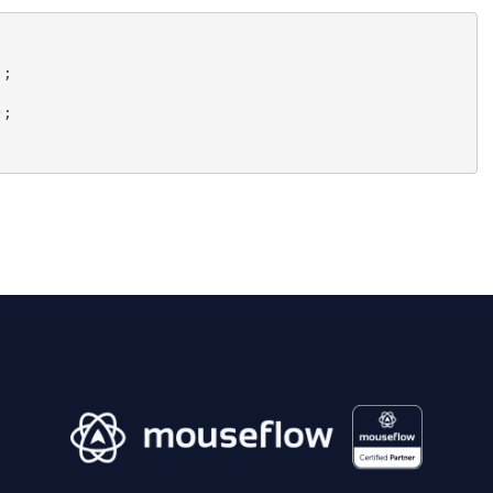
];
);