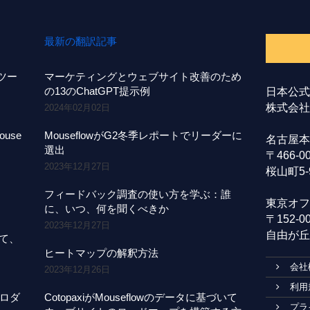
最新の翻訳記事
事ツー
マーケティングとウェブサイト改善のため
の13のChatGPT提示例
日本公式
株式会社A
2024年02月02日
use
MouseflowがG2冬季レポートでリーダーに
名古屋本
選出
〒466-
2023年12月27日
桜山町5-
フィードバック調査の使い方を学ぶ：誰
東京オフ
に、いつ、何を聞くべきか
〒152-
2023年12月27日
自由が丘1
にて、
ヒートマップの解釈方法
会社
2023年12月26日
利用
プロダ
CotopaxiがMouseflowのデータに基づいて
プラ