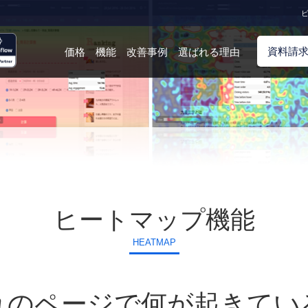
ビ
資料請
価格
機能
改善事例
選ばれる理由
ヒートマップ機能
HEATMAP
れのページで何が起きてい