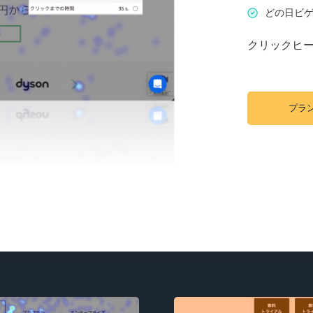
どの日ビ
クリックヒ
プラ