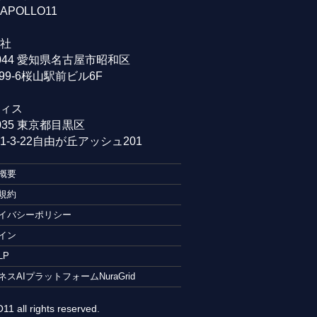
POLLO11
社
0044 愛知県名古屋市昭和区
99-6桜山駅前ビル6F
ィス
0035 東京都目黒区
-3-22自由が丘アッシュ201
概要
規約
イバシーポリシー
イン
LP
ネスAIプラットフォームNuraGrid
1 all rights reserved.