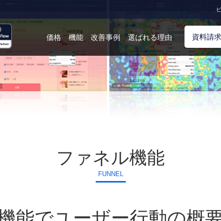
ビ
資料請
価格
機能
改善事例
選ばれる理由
ファネル機能
FUNNEL
機能でユーザー行動の概