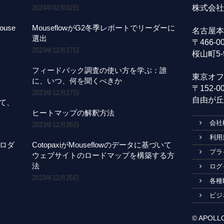
株式会社A
2024年02月02日
use
MouseflowがG2冬季レポートでリーダーに
名古屋本
選出
〒466-
2023年12月27日
桜山町5-
フィードバック調査の使い方を学ぶ：誰
東京オフ
に、いつ、何を聞くべきか
〒152-
2023年12月27日
自由が丘1
にて、
ヒートマップの解釈方法
会社
2023年12月26日
利用
プロダ
CotopaxiがMouseflowのデータに基づいて
プラ
ウェブサイトのロードマップを構築する方
法
ログ
2023年12月25日
各種
ビジ
© APOLLO1