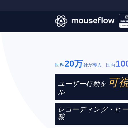
20万
10
世界
社が導入
国内
可
ユーザー行動を
ル
レコーディング・ヒー
載