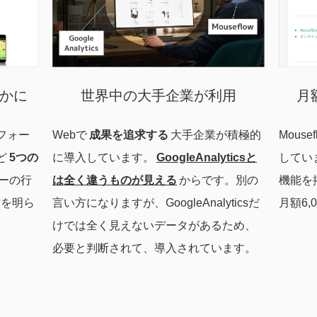
月
らかに
世界中の大手企業が利用
Mous
フォー
Webで
成果を追求する
大手企業が積極的
してい
ど
5つの
に導入しています。
GoogleAnalyticsと
機能を
ーの行
は全く違うものが見える
からです。別の
月額6
点を明ら
言い方になりますが、GoogleAnalyticsだ
けでは全く見えないデータがあるため、
必要と判断されて、導入されています。