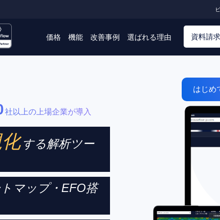
ビ
資料請
価格
機能
改善事例
選ばれる理由
はじめ
0
社以上の上場企業が導入
視化
する解析ツー
トマップ・EFO搭